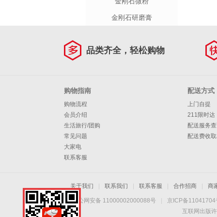
金刚石微粉
金刚石研磨膏
品类齐全，轻松购物
购物指南
配送方式
购物流程
上门自提
会员介绍
211限时达
生活旅行/团购
配送服务查
常见问题
配送费收取
大家电
联系客服
关于我们
|
联系我们
|
联系客服
|
合作招商
|
商
京公网安备 11000002000088号
|
京ICP备1104170
互联网出版许