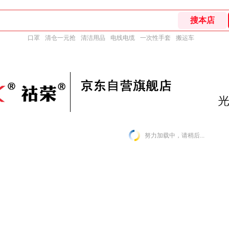
口罩
清仓一元抢
清洁用品
电线电缆
一次性手套
搬运车
努力加载中，请稍后...