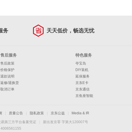
服务
天天低价，畅选无忧
售后服务
特色服务
售后政策
夺宝岛
价格保护
DIY装机
退款说明
延保服务
返修/退换货
京东E卡
取消订单
京东通信
京鱼座智能
测
|
质量公告
|
隐私政策
|
京东公益
|
Media & IR
交易第三方平台备案凭证
|
新出发京零 字第大120007号
06561155