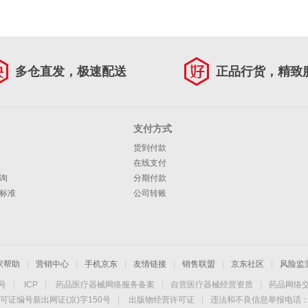
多仓直发，极速配送
正品行货，精致
支付方式
货到付款
在线支付
询
分期付款
标准
公司转账
家帮助
|
营销中心
|
手机京东
|
友情链接
|
销售联盟
|
京东社区
|
风险监
4号
|
ICP
|
药品医疗器械网络服务备案
|
自营医疗器械经营资质
|
药品网络
可证编号新出网证(京)字150号
|
出版物经营许可证
|
违法和不良信息举报电话：40